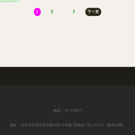
roduct/
2
3
1
下一页
电话：1871698**
地址：北京市平谷区兴谷园小区18号楼1层商业7号-240185（集群注册）