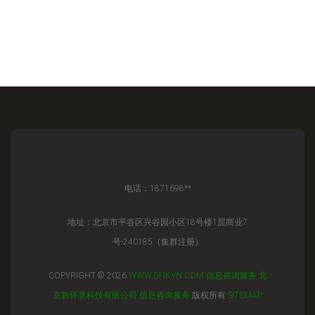
电话：1871698**
地址：北京市平谷区兴谷园小区18号楼1层商业7
号-240185（集群注册）
COPYRIGHT © 2026
WWW.DHKYN.COM
信息咨询服务
北
京新怀意科技有限公司
信息咨询服务
版权所有
SITEMAP