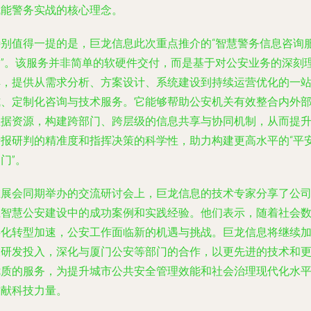
赋能警务实战的核心理念。
特别值得一提的是，巨龙信息此次重点推介的“智慧警务信息咨询
务”。该服务并非简单的软硬件交付，而是基于对公安业务的深刻
解，提供从需求分析、方案设计、系统建设到持续运营优化的一
式、定制化咨询与技术服务。它能够帮助公安机关有效整合内外
数据资源，构建跨部门、跨层级的信息共享与协同机制，从而提
情报研判的精准度和指挥决策的科学性，助力构建更高水平的“平
门”。
在展会同期举办的交流研讨会上，巨龙信息的技术专家分享了公
在智慧公安建设中的成功案例和实践经验。他们表示，随着社会
字化转型加速，公安工作面临新的机遇与挑战。巨龙信息将继续
大研发投入，深化与厦门公安等部门的合作，以更先进的技术和
优质的服务，为提升城市公共安全管理效能和社会治理现代化水
贡献科技力量。