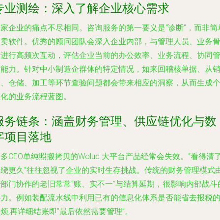
专业测绘：深入了解企业核心需求
每家企业的痛点不尽相同。咨询服务的第一要义是“诊断”，而非简
售卖软件。优秀的顾问团队会深入企业内部，与管理人员、业务
干进行高频次互动，评估企业当前的办公效率、业务流程、协同
理能力。针对中小制造企群体的特定情况，如来回稽核单据、从
售、仓储、加工等环节查验问题都会带来相应的洞察，从而生成
性化的业务流程蓝图。
服务链条：涵盖财务管理、供应链优化与数
字项目落地
多CEO单纯照搬拷贝的Wolud 大平台产品经常会失效。“看得清
又绕更久”往往忽视了企业的实时生存挑战。传统的财务管理模式
于部门协作的老旧常常“账、实不一”与结算延期，很影响内部战斗
协力。例如装配流水线中利用已有的信息化体系是否能省去报税
烦,再详细结账即”最后依然需要管理”。