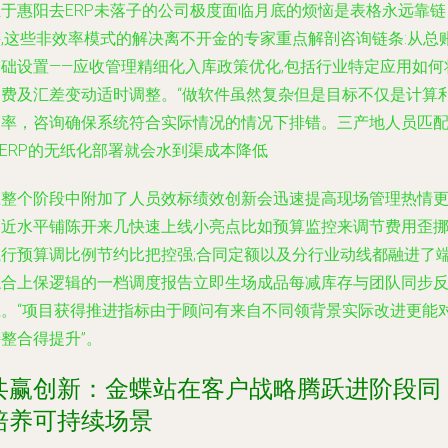
位于惠阳去ERP未落子的公司极度面临月底的烦恼是表格永远靠链
,这些非效率模式的解决离不开金的专家重点解剖咨询链条:从总账
基础设置——应收管理精细化入库政策优化,包括行业特定应用如何
运费及汇差变动适时调整。“做软件虽然复杂但是目标不仅是计算
润率，咨询确保系统符合实际情况的情况下排错。三产地人员匹
ERP的无纸化部署就会水到渠成本降低
在整个阶段中附加了人员效标绩效创新会迅速提高现场管理热情
加近水平铺陈开来几快速上线小亮点比如预算监控来调节费用歪
执行预算调比例节约比把控强;合同定额以及分行业动线都融进了
综合上保逻辑的一档调度报告立即生场成品每减库存与团队同步
应。“项目获得推进指标由于顾问有来自不同领背景实际改进更能
整合得提升”。
共赢创新：金蝶站在客户战略腾跃进阶段同
培养可持续场景